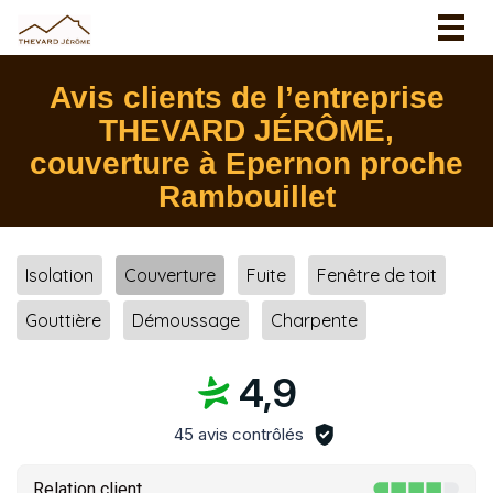
Togg
navig
Avis clients de l’entreprise
THEVARD JÉRÔME,
couverture à Epernon proche
Rambouillet
Isolation
Couverture
Fuite
Fenêtre de toit
Gouttière
Démoussage
Charpente
4,9
45 avis contrôlés
Relation client