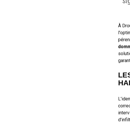
si
À Dro
l'opti
péren
domma
solut
garan
LE
HA
L'ide
corre
inter
d'infil