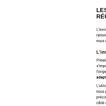
LE
RÉ
L'exc
ratio
nous 
L'im
Préal
s'imp
l'ori
adapt
L'uti
nous 
préci
ciblé 