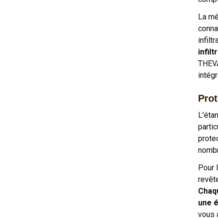
La mét
conna
infilt
infil
THEVA
intég
Prot
L'éta
parti
prote
nombr
Pour 
revêt
Chaqu
une é
vous 