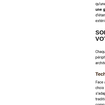
qu'un
une g
d'éta
extér
SO
VO
Chaqu
périp
archit
Tech
Face 
choix
s'ada
tradi
complé