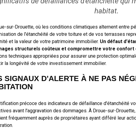
gnificatifs de défaillances d'étanchéité qui 
habitat.
ue-sur-Drouette, où les conditions climatiques alternent entre pé
misation de l'étanchéité de votre toiture et de vos terrasses rep
nité et la valeur de votre patrimoine immobilier.
Un défaut d'éta
ges structurels coûteux et compromettre votre confort q
ions techniques appropriées pour assurer une protection optimale 
tir la longévité de votre investissement immobilier.
S SIGNAUX D'ALERTE À NE PAS NÉ
BITATION
ntification précoce des indicateurs de défaillance d'étanchéité
ctives avant l'aggravation des dommages. À Droue-sur-Drouett
vient fréquemment auprès de propriétaires ayant différé leur ac
tration.