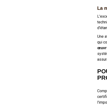
La m
L'exc
techn
d'étan
Une a
qui c
œuvre
systé
assur
PO
PR
Compt
certi
l'impo