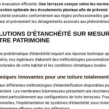
e évacuation efficiente.
Une terrasse conçue selon les normes
estion optimale des écoulements pluviaux afin de prévenir to
nchéité exécutés conformément aux règles professionnelles garan
ieur et préviennent les désagréments associés aux phénomènes 
LUTIONS D'ÉTANCHÉITÉ SUR MESU
TRE PATRIMOINE
e problématique d'étanchéité requiert une réponse technique sp
hérie, nos ingénieurs élaborent des méthodologies personnalisées
ecturales de votre habitat et les conditions climatiques locales.
niques innovantes pour une toiture totalemen
aux différentes méthodologies d'étanchéification disponibles pour 
 éclairé. Les membranes bitumineuses présentent une résistance
ptent particulièrement aux configurations de toits-terrasses. Pou
tionnelles, l'implémentation de systèmes d'étanchéité sous-toitu
mentaire efficace contre les infiltrations.