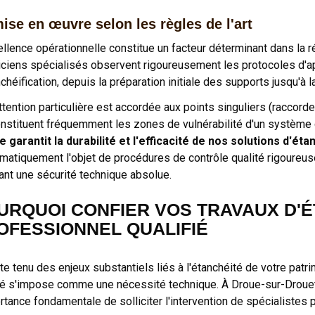
ise en œuvre selon les règles de l'art
ellence opérationnelle constitue un facteur déterminant dans la r
iciens spécialisés observent rigoureusement les protocoles d'
chéification, depuis la préparation initiale des supports jusqu'à l
ttention particulière est accordée aux points singuliers (raccord
onstituent fréquemment les zones de vulnérabilité d'un système 
 garantit la durabilité et l'efficacité de nos solutions d'éta
matiquement l'objet de procédures de contrôle qualité rigoureu
ant une sécurité technique absolue.
URQUOI CONFIER VOS TRAVAUX D'É
OFESSIONNEL QUALIFIÉ
e tenu des enjeux substantiels liés à l'étanchéité de votre patri
fié s'impose comme une nécessité technique. À Droue-sur-Drouet
rtance fondamentale de solliciter l'intervention de spécialistes 