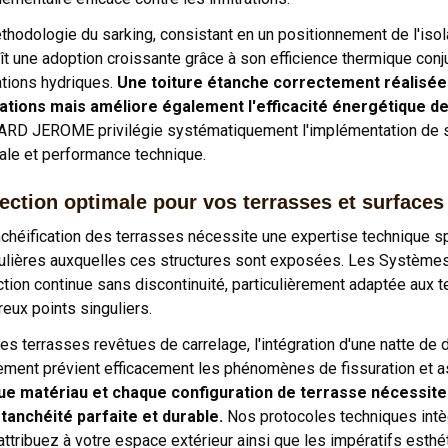
hodologie du sarking, consistant en un positionnement de l'isolati
ît une adoption croissante grâce à son efficience thermique conj
rations hydriques.
Une toiture étanche correctement réalisé
trations mais améliore également l'efficacité énergétique de
RD JEROME privilégie systématiquement l'implémentation de so
rale et performance technique.
ection optimale pour vos terrasses et surfaces
nchéification des terrasses nécessite une expertise technique s
culières auxquelles ces structures sont exposées. Les Systèmes 
ction continue sans discontinuité, particulièrement adaptée aux
eux points singuliers.
les terrasses revêtues de carrelage, l'intégration d'une natte de
ement prévient efficacement les phénomènes de fissuration et a
e matériau et chaque configuration de terrasse nécessite
tanchéité parfaite et durable.
Nos protocoles techniques intè
attribuez à votre espace extérieur ainsi que les impératifs esth