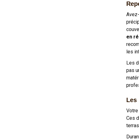
Repé
Avez-
préci
couve
en ré
recom
les in
Les d
pas un
matér
profe
Les 
Votre
Ces d
terra
Duran