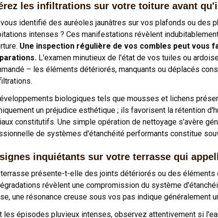
rez les infiltrations sur votre toiture avant qu'i
vous identifié des auréoles jaunâtres sur vos plafonds ou de
pitations intenses ? Ces manifestations révèlent indubitablement
rture.
Une inspection régulière de vos combles peut vous fa
parations.
L'examen minutieux de l'état de vos tuiles ou ardois
mandé – les éléments détériorés, manquants ou déplacés consti
filtrations.
éveloppements biologiques tels que mousses et lichens présent
iquement un préjudice esthétique ; ils favorisent la rétention d'h
iaux constitutifs. Une simple opération de nettoyage s'avère gén
ssionnelle de systèmes d'étanchéité performants constitue souve
signes inquiétants sur votre terrasse qui appe
 terrasse présente-t-elle des joints détériorés ou des éléments 
égradations révèlent une compromission du système d'étanchéi
sse, une résonance creuse sous vos pas indique généralement une
t les épisodes pluvieux intenses, observez attentivement si l'e